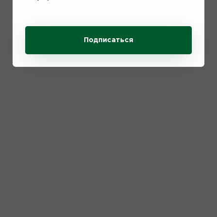
18.03.2024
психология
охрана труда
СОТ
Эмоциональное выгорание сотрудников
Подписаться
Рассмотрим проблему с точки зрения охраны труда. Расскажем, что
такое эмоциональное выгорание и как справиться с нежелательными
последствиями хронического стресса на рабочем месте
Подробнее
14.02.2024
СОТ
профессия
психология
охрана труда
3 навыка высокоэффективного СОТа
Как специалисту по охране труда работать на максимальных
показателях эффективности? Ответы в новой статье нашего блога
Подробнее