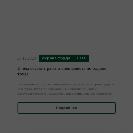
специалиста по охране труда, которые лучше не совершать даже
новичку в профессии
Подробнее
20.12.2023
охрана труда
СОТ
В чем состоит работа специалиста по охране
труда
Рассказываем о том, чем занимается специалист по охране труда, в
чем заключаются его полномочия и обязанности, какие
работодатели в нем нуждаются и как освоить данную профессию
Подробнее